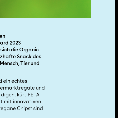
hen
ard 2023
sich die Organic
rzhafte Snack des
Mensch, Tier und
 ein echtes
upermarktregale und
rdigen, kürt PETA
t mit innovativen
vegane Chips“ sind