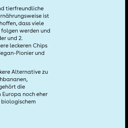
d tierfreundliche
Ernährungsweise ist
hoffen, dass viele
 folgen werden und
er und 2.
sere leckeren Chips
Vegan-Pionier und
kere Alternative zu
ochbananen,
gehört die
n Europa noch eher
t biologischem