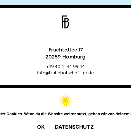
Fruchtallee 17
20259 Hamburg
+49 40 41 44 99 44
info@frohebotschaft-pr.de
Telefon
Email
Instagram
LinkedIn
Facebook
Impressum
Datenschutz
tzt Cookies. Wenn du die Website weiter nutzt, gehen wir von deinem 
© 2026,
Frohe Botschaft
OK
DATENSCHUTZ