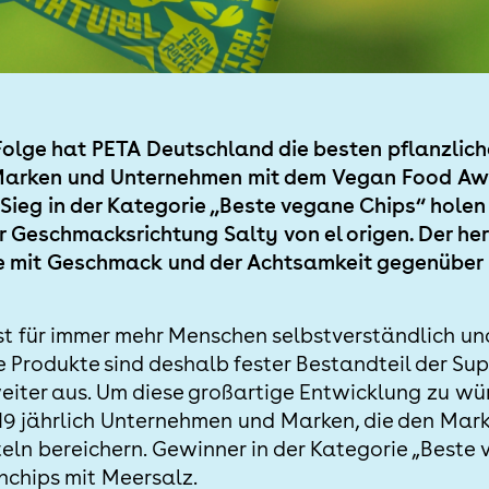
Folge hat PETA Deutschland die besten pflanzlic
Marken und Unternehmen mit dem Vegan Food Aw
Sieg in der Kategorie „Beste vegane Chips“ holen 
er Geschmacksrichtung Salty von el origen. Der he
e mit Geschmack und der Achtsamkeit gegenüber 
t für immer mehr Menschen selbstverständlich und
he Produkte sind deshalb fester Bestandteil der S
weiter aus. Um diese großartige Entwicklung zu wü
19 jährlich Unternehmen und Marken, die den Mark
ln bereichern. Gewinner in der Kategorie „Beste 
chips mit Meersalz.