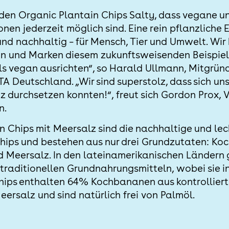
 den Organic Plantain Chips Salty, dass vegane un
en jederzeit möglich sind. Eine rein pflanzliche 
und nachhaltig – für Mensch, Tier und Umwelt. Wir 
n und Marken diesem zukunftsweisenden Beispiel
ls vegan ausrichten“, so Harald Ullmann, Mitgründ
A Deutschland. „Wir sind superstolz, dass sich un
z durchsetzen konnten!“, freut sich Gordon Prox, 
n.
 Chips mit Meersalz sind die nachhaltige und lec
hips und bestehen aus nur drei Grundzutaten: K
Meersalz. In den lateinamerikanischen Ländern 
raditionellen Grundnahrungsmitteln, wobei sie i
Chips enthalten 64% Kochbananen aus kontrollier
ersalz und sind natürlich frei von Palmöl.