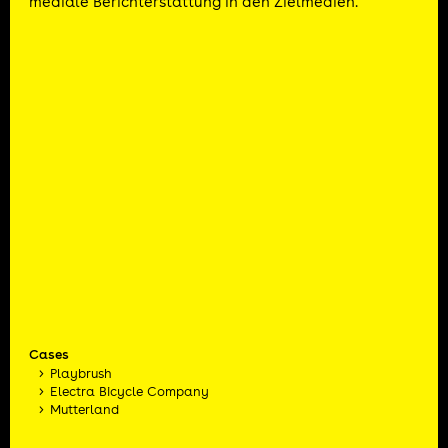
mediale Berichterstattung in den Zielmedien.
Cases
Playbrush
Electra Bicycle Company
Mutterland