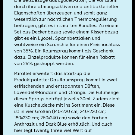
Die Bettbezüge aus Lyocell-Stoff, die vor allem
durch ihre atmungsaktiven und antibakteriellen
Eigenschaften überzeugen und somit ganz
wesentlich zur nächtlichen Thermoregulierung
beitragen, gibt es in smarten Bundles: Zu einem
Set aus Deckenbezug sowie einem Kissenbezug
gibt es ein Lyocell Spannbettlaken und
wahlweise ein Scrunchie für einen Preisnachlass
von 35%. Ein Raumspray kommt als Geschenk
dazu. Einzelprodukte können für einen Rabatt
von 25% geshoppt werden.
Parallel erweitert das Start-up die
Produktpalette: Das Raumspray kommt in zwei
erfrischenden und entspannten Düften,
Lavendel/Mandarin und Orange. Die Füllmenge
dieser Sprays beträgt jeweils 30ml. Zudem zieht
eine Kuscheldecke mit ins Sortiment ein. Diese
ist in vier Größen (140×220 cm; 240×220 cm;
180×230 cm; 260×240 cm) sowie den Farben
Anthrazit und Dark Blue erhältlich. Und auch
hier legt twenty:three viel Wert auf