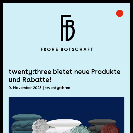
Skip
to
Prima
Frohe Botschaft
content
twenty:three bietet neue Produkte
und Rabatte!
9. November 2023
| twenty:three