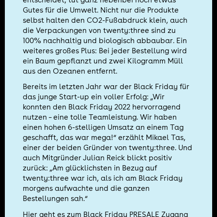
entscheidet, tut ganz nebenbei noch etwas
Gutes für die Umwelt. Nicht nur die Produkte
selbst halten den CO2-Fußabdruck klein, auch
die Verpackungen von twenty:three sind zu
100% nachhaltig und biologisch abbaubar. Ein
weiteres großes Plus: Bei jeder Bestellung wird
ein Baum gepflanzt und zwei Kilogramm Müll
aus den Ozeanen entfernt.
Bereits im letzten Jahr war der Black Friday für
das junge Start-up ein voller Erfolg: „Wir
konnten den Black Friday 2022 hervorragend
nutzen – eine tolle Teamleistung. Wir haben
einen hohen 6-stelligen Umsatz an einem Tag
geschafft, das war mega!“ erzählt Mikael Tas,
einer der beiden Gründer von twenty:three. Und
auch Mitgründer Julian Reick blickt positiv
zurück: „Am glücklichsten in Bezug auf
twenty:three war ich, als ich am Black Friday
morgens aufwachte und die ganzen
Bestellungen sah.“
Hier geht es zum Black Friday PRESALE Zugang