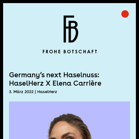
Skip
to
Prima
Frohe Botschaft
content
Germany’s next Haselnuss:
HaselHerz X Elena Carrière
3. März 2022
| HaselHerz