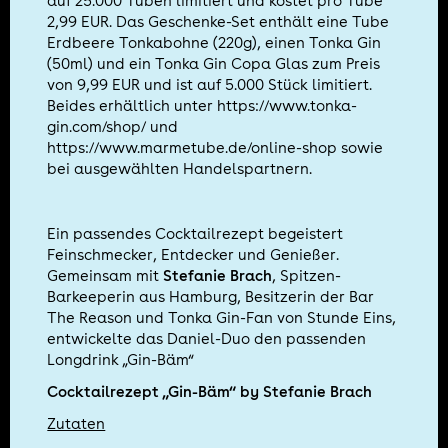
auf 25.000 Tuben limitiert und kostet pro Tube
2,99 EUR. Das Geschenke-Set enthält eine Tube
Erdbeere Tonkabohne (220g), einen Tonka Gin
(50ml) und ein Tonka Gin Copa Glas zum Preis
von 9,99 EUR und ist auf 5.000 Stück limitiert.
Beides erhältlich unter
https://www.tonka-
gin.com/shop/
und
https://www.marmetube.de/online-shop
sowie
bei ausgewählten Handelspartnern.
Ein passendes Cocktailrezept begeistert
Feinschmecker, Entdecker und Genießer.
Gemeinsam mit
Stefanie Brach
, Spitzen-
Barkeeperin aus Hamburg, Besitzerin der Bar
The Reason und Tonka Gin-Fan von Stunde Eins,
entwickelte das Daniel-Duo den passenden
Longdrink „Gin-Bäm“
Cocktailrezept „Gin-Bäm“ by Stefanie Brach
Zutaten