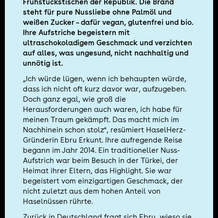
Frühstückstischen der Republik. Die Brand
steht für pure Nussliebe ohne Palmöl und
weißen Zucker – dafür vegan, glutenfrei und bio.
Ihre Aufstriche begeistern mit
ultraschokoladigem Geschmack und verzichten
auf alles, was ungesund, nicht nachhaltig und
unnötig ist.
„Ich würde lügen, wenn ich behaupten würde,
dass ich nicht oft kurz davor war, aufzugeben.
Doch ganz egal, wie groß die
Herausforderungen auch waren, ich habe für
meinen Traum gekämpft. Das macht mich im
Nachhinein schon stolz“, resümiert HaselHerz-
Gründerin Ebru Erkunt. Ihre aufregende Reise
begann im Jahr 2014. Ein traditioneller Nuss-
Aufstrich war beim Besuch in der Türkei, der
Heimat ihrer Eltern, das Highlight. Sie war
begeistert vom einzigartigen Geschmack, der
nicht zuletzt aus dem hohen Anteil von
Haselnüssen rührte.
Zurück in Deutschland fragt sich Ebru, wieso sie