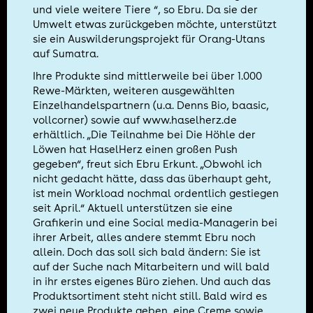
und viele weitere Tiere “, so Ebru. Da sie der
Umwelt etwas zurückgeben möchte, unterstützt
sie ein Auswilderungsprojekt für Orang-Utans
auf Sumatra.
Ihre Produkte sind mittlerweile bei über 1.000
Rewe-Märkten, weiteren ausgewählten
Einzelhandelspartnern (u.a. Denns Bio, baasic,
vollcorner) sowie auf
www.haselherz.de
erhältlich. „Die Teilnahme bei Die Höhle der
Löwen hat HaselHerz einen großen Push
gegeben“, freut sich Ebru Erkunt. „Obwohl ich
nicht gedacht hätte, dass das überhaupt geht,
ist mein Workload nochmal ordentlich gestiegen
seit April.“ Aktuell unterstützen sie eine
Grafikerin und eine Social media-Managerin bei
ihrer Arbeit, alles andere stemmt Ebru noch
allein. Doch das soll sich bald ändern: Sie ist
auf der Suche nach Mitarbeitern und will bald
in ihr erstes eigenes Büro ziehen. Und auch das
Produktsortiment steht nicht still. Bald wird es
zwei neue Produkte geben, eine Creme sowie