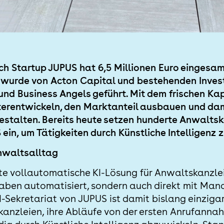
ch Startup JUPUS hat 6,5 Millionen Euro eingesam
 wurde von Acton Capital und bestehenden Inves
nd Business Angels geführt. Mit dem frischen Kap
terentwickeln, den Marktanteil ausbauen und dam
gestalten. Bereits heute setzen hunderte Anwaltsk
ein, um Tätigkeiten durch Künstliche Intelligenz 
nwaltsalltag
te vollautomatische KI-Lösung für Anwaltskanzleie
aben automatisiert, sondern auch direkt mit Ma
-Sekretariat von JUPUS ist damit bislang einzigar
anzleien, ihre Abläufe von der ersten Anrufannah