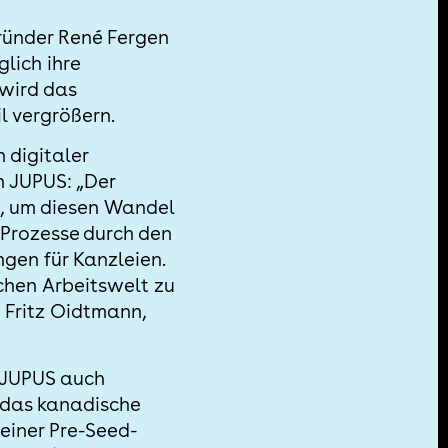
ründer René Fergen
lich ihre
wird das
l vergrößern.
 digitaler
n JUPUS: „Der
t, um diesen Wandel
 Prozesse durch den
ngen für Kanzleien.
schen Arbeitswelt zu
t Fritz Oidtmann,
n JUPUS auch
 das kanadische
 einer Pre-Seed-