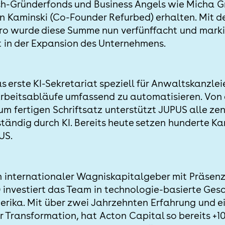
h-Gründerfonds und Business Angels wie Micha G
 Kaminski (Co-Founder Refurbed) erhalten. Mit d
uro wurde diese Summe nun verfünffacht und marki
 in der Expansion des Unternehmens.
 erste KI-Sekretariat speziell für Anwaltskanzlei
Arbeitsabläufe umfassend zu automatisieren. Von 
m fertigen Schriftsatz unterstützt JUPUS alle ze
ständig durch KI. Bereits heute setzen hunderte Ka
US.
in internationaler Wagniskapitalgeber mit Präsen
9 investiert das Team in technologie-basierte Ge
ika. Mit über zwei Jahrzehnten Erfahrung und e
er Transformation, hat Acton Capital so bereits +