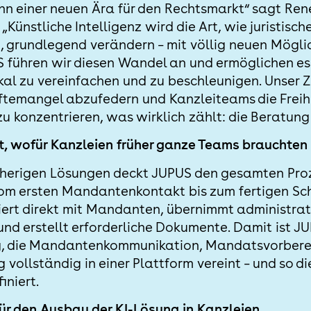
nn einer neuen Ära für den Rechtsmarkt“ sagt Ren
Künstliche Intelligenz wird die Art, wie juristisch
, grundlegend verändern – mit völlig neuen Möglic
S führen wir diesen Wandel an und ermöglichen es 
al zu vereinfachen und zu beschleunigen. Unser Zie
temangel abzufedern und Kanzleiteams die Freihe
zu konzentrieren, was wirklich zählt: die Beratun
t, wofür Kanzleien früher ganze Teams brauchten
sherigen Lösungen deckt JUPUS den gesamten Proz
vom ersten Mandantenkontakt bis zum fertigen Schr
ert direkt mit Mandanten, übernimmt administrat
und erstellt erforderliche Dokumente. Damit ist JU
ung, die Mandantenkommunikation, Mandatsvorber
g vollständig in einer Plattform vereint – und so d
iniert.
ür den Ausbau der KI-Lösung in Kanzleien