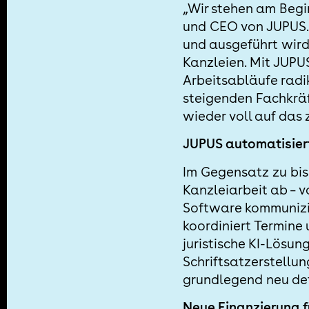
„Wir stehen am Begi
und CEO von JUPUS. „
und ausgeführt wird
Kanzleien. Mit JUPU
Arbeitsabläufe radik
steigenden Fachkräf
wieder voll auf das 
JUPUS automatisier
Im Gegensatz zu bi
Kanzleiarbeit ab – 
Software kommunizi
koordiniert Termine 
juristische KI-Lös
Schriftsatzerstellun
grundlegend neu def
Neue Finanzierung f