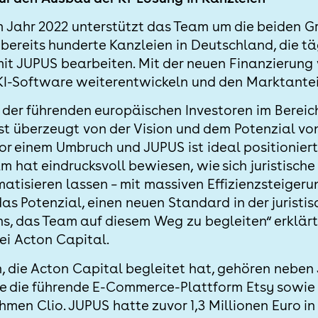
m Jahr 2022 unterstützt das Team um die beiden G
ereits hunderte Kanzleien in Deutschland, die täg
t JUPUS bearbeiten. Mit der neuen Finanzierung 
I-Software weiterentwickeln und den Marktantei
 der führenden europäischen Investoren im Bereich
st überzeugt von der Vision und dem Potenzial vo
or einem Umbruch und JUPUS ist ideal positionier
 hat eindrucksvoll bewiesen, wie sich juristische
atisieren lassen – mit massiven Effizienzsteigeru
as Potenzial, einen neuen Standard in der juristi
uns, das Team auf diesem Weg zu begleiten“ erklär
ei Acton Capital.
 die Acton Capital begleitet hat, gehören nebe
 die führende E-Commerce-Plattform Etsy sowie
men Clio. JUPUS hatte zuvor 1,3 Millionen Euro in