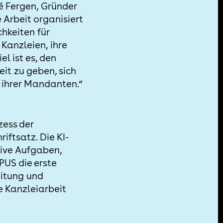
é Fergen, Gründer
e Arbeit organisiert
hkeiten für
Kanzleien, ihre
l ist es, den
it zu geben, sich
g ihrer Mandanten.“
ess der
iftsatz. Die KI-
ive Aufgaben,
PUS die erste
eitung und
ie Kanzleiarbeit