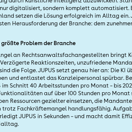
ndig durch Künstliche Intelligenz abzuwickeln. St
ur digitalisiert, sondern komplett automatisiert. 
hland setzen die Lösung erfolgreich im Alltag ein
sten Herausforderung der Branche: dem zunehm
 größte Problem der Branche
gel an Rechtsanwaltsfachangestellten bringt Ka
 Verzögerte Reaktionszeiten, unzufriedene Mand
ind die Folge. JUPUS setzt genau hier an: Die KI 
ben und entlastet das Kanzleipersonal spürbar. Be
 im Schnitt 40 Arbeitsstunden pro Monat – bis 202
Funktionalitäten auf über 100 Stunden pro Monat 
pen Ressourcen gezielter einsetzen, die Mandante
 trotz Fachkräftemangel handlungsfähig. Aufgabe
rledigt JUPUS in Sekunden – und macht damit Eff
alltag.