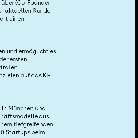
rüber (Co-Founder
er aktuellen Runde
ert einen
en und ermöglicht es
der ersten
ntralen
nzleien auf das KI-
z in München und
schäftsmodelle aus
inem tiefgreifenden
100 Startups beim