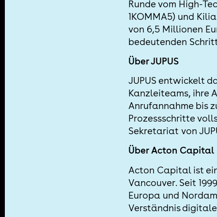
Runde vom High-Tec
1KOMMA5) und Kilian
von 6,5 Millionen E
bedeutenden Schritt
Über JUPUS
JUPUS entwickelt das
Kanzleiteams, ihre 
Anrufannahme bis zu
Prozessschritte voll
Sekretariat von JUP
Über Acton Capital
Acton Capital ist e
Vancouver. Seit 199
Europa und Nordamer
Verständnis digital