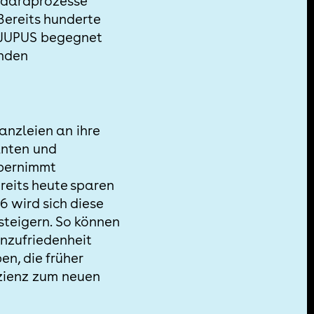
andardprozesse
Bereits hunderte
. JUPUS begegnet
enden
nzleien an ihre
anten und
übernimmt
reits heute sparen
6 wird sich diese
steigern. So können
nzufriedenheit
n, die früher
izienz zum neuen