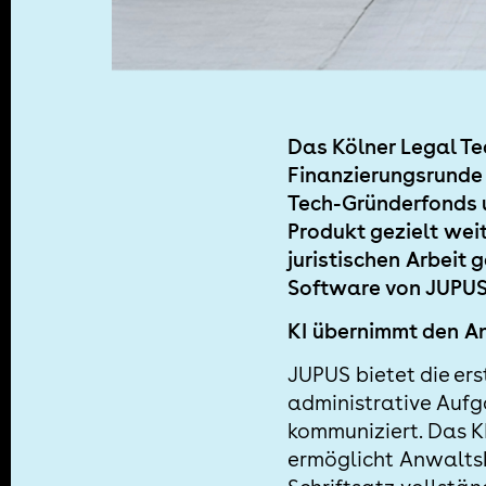
Das Kölner Legal Te
Finanzierungsrunde
Tech-Gründerfonds u
Produkt gezielt wei
juristischen Arbeit 
Software von JUPUS 
KI übernimmt den A
JUPUS bietet die ers
administrative Aufg
kommuniziert. Das KI
ermöglicht Anwaltsk