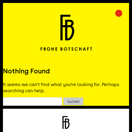
Skip
to
Prima
Frohe Botschaft
content
Nothing Found
It seems we can’t find what you’re looking for. Perhaps
searching can help.
Suchen
nach: