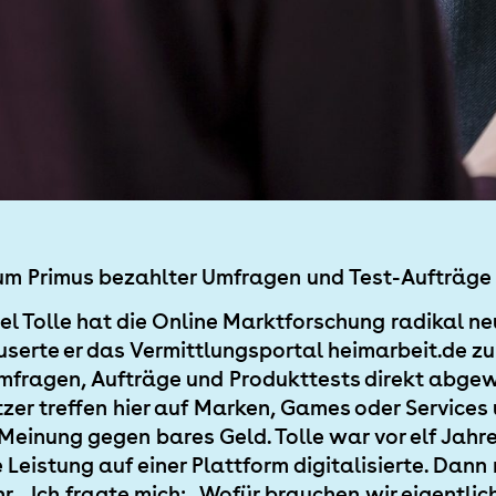
um Primus bezahlter Umfragen und Test-Aufträge
el Tolle hat die Online Marktforschung radikal n
serte er das Vermittlungsportal heimarbeit.de zu
fragen, Aufträge und Produkttests direkt abgew
utzer treffen hier auf Marken, Games oder Service
Meinung gegen bares Geld. Tolle war vor elf Jahre
 Leistung auf einer Plattform digitalisierte. Dann
r. „Ich fragte mich: „Wofür brauchen wir eigentli