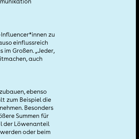
mmunikation
-Influencer*innen zu
uso einflussreich
s im Großen. „Jeder,
mitmachen, auch
uszubauen, ebenso
lt zum Beispiel die
unehmen. Besonders
̈ßere Summen für
l der Löwenanteil
t werden oder beim