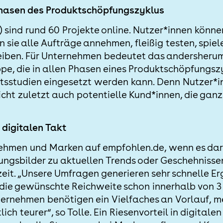
Phasen des Produktschöpfungszyklus
) sind rund 60 Projekte online. Nutzer*innen könn
 sie alle Aufträge annehmen, fleißig testen, spi
iben. Für Unternehmen bedeutet das andersherum:
pe, die in allen Phasen eines Produktschöpfungszy
itsstudien eingesetzt werden kann. Denn Nutzer*
icht zuletzt auch potentielle Kund*innen, die ga
digitalen Takt
ehmen und Marken auf empfohlen.de, wenn es dar
ngsbilder zu aktuellen Trends oder Geschehnisse
eit. „Unsere Umfragen generieren sehr schnelle Er
die gewünschte Reichweite schon innerhalb von 3 
rnehmen benötigen ein Vielfaches an Vorlauf, m
ich teurer“, so Tolle. Ein Riesenvorteil in digital