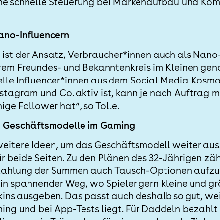
ine schnelle Steuerung bei Markenaufbau und Ko
ano-Influencern
 ist der Ansatz, Verbraucher*innen auch als Nano
ihrem Freundes- und Bekanntenkreis im Kleinen gena
nelle Influencer*innen aus dem Social Media Kosmo
nstagram und Co. aktiv ist, kann je nach Auftrag 
ige Follower hat“, so Tolle.
 Geschäftsmodelle im Gaming
 weitere Ideen, um das Geschäftsmodell weiter a
r beide Seiten. Zu den Plänen des 32-Jährigen zäh
szahlung der Summen auch Tausch-Optionen aufz
in spannender Weg, wo Spieler gern kleine und gro
kins ausgeben. Das passt auch deshalb so gut, wei
ming und bei App-Tests liegt. Für Daddeln bezahl