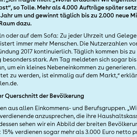
bst“, so Tolle. Mehr als 4.000 Aufträge später se
 Jahr um und gewinnt täglich bis zu 2.000 neue Mi
 Raum dazu.
n oder auf dem Sofa: Zu jeder Uhrzeit und Gelege
istert immer mehr Menschen. Die Nutzerzahlen v
̈ndung 2017 kontinuierlich. Täglich kommen bis zu
g besonders stark. Am Tag meldeten sich sogar bis
n, um ein kleines Nebeneinkommen zu generieren. 
ütet zu werden, ist einmalig auf dem Markt,“ erklä
len.de.
er Querschnitt der Bevölkerung
 aus allen Einkommens- und Berufsgruppen. „Wi
gverdienende anzusprechen, die ihre Haushaltskas
dessen sehen wir ein Abbild der breiten Bevölkerung
 15% verdienen sogar mehr als 3.000 Euro netto