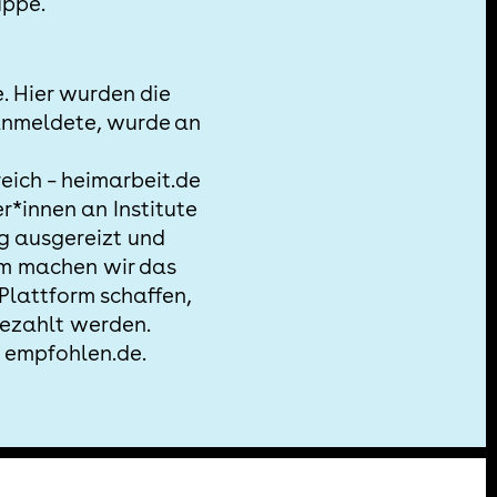
uppe.
. Hier wurden die
 anmeldete, wurde an
e
reich – heimarbeit.de
r*innen an Institute
ig ausgereizt und
um machen wir das
 Plattform schaffen,
bezahlt werden.
n empfohlen.de.