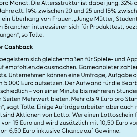
pro Monat. Die Altersstruktur ist dabei jung. 32% 
Jahre alt. 19% zwischen 20 und 25 und 15% zwisc
ein Überhang von Frauen. „Junge Mütter, Studen
n Branchen interessieren sich für Produkttest, be
ngen“, so Tolle.
er Cashback
egeistern sich gleichermaßen für Spiele- und App
uf empfohlen.de ausmachen. Gameanbieter zahlen 
ests. Unternehmen können eine Umfrage, Aufgabe o
 5.000 Euro aufsetzen. Der Aufwand für die Bearb
chiedlich – von einer Minute bis mehreren Stunden 
 Seiten Mehrwert bieten. Mehr als 9 Euro pro Stund
n“, sagt Tolle. Einige Aufträge arbeiten aber auc
el sind Aktionen von Lotto: Wer einen Lottoschein fu
 von 15 Euro und wird zusätzlich mit 10,50 Euro 
̈s von 6,50 Euro inklusive Chance auf Gewinne.