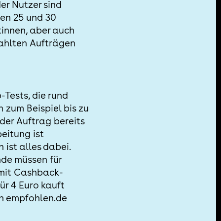
der Nutzer sind
hen 25 und 30
tinnen, aber auch
zahlten Aufträgen
-Tests, die rund
zum Beispiel bis zu
der Auftrag bereits
eitung ist
ist alles dabei.
e müssen für
h mit Cashback-
̈r 4 Euro kauft
von empfohlen.de